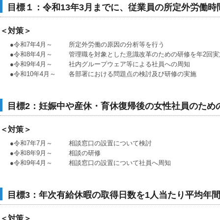
目標１：令和13年3月までに、従業員の所定外労働時
＜対策＞
●令和7年4月～
所定外労働の原因の分析等を行う
●令和8年4月～
管理職を対象とした意識改革のための研修を年2回実
●令和9年4月～
社内グループウェア等による社員への周知
●令和10年4月～
各部署における問題点の検討及び研修の実施
目標2：妊娠中や産休・育休復帰後の女性社員のため
＜対策＞
●令和7年7月～
相談窓口の設置について検討
●令和8年9月～
相談の研修
●令和9年4月～
相談窓口の設置について社員へ周知
目標3：年次有給休暇の取得日数を1人当たり平均年間
＜対策＞