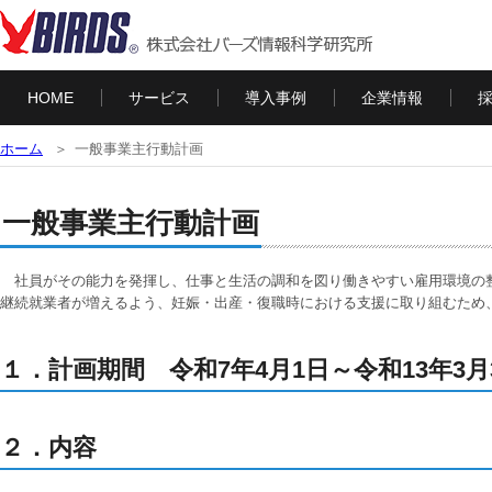
HOME
サービス
導入事例
企業情報
ホーム
一般事業主行動計画
一般事業主行動計画
社員がその能力を発揮し、仕事と生活の調和を図り働きやすい雇用環境の
継続就業者が増えるよう、妊娠・出産・復職時における支援に取り組むため
１．計画期間 令和7年4月1日～令和13年3月
２．内容